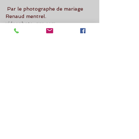
 Par le photographe de mariage 
Renaud mentrel.
videophoto-pro.com
Mariage
Voir tout
Posts récents