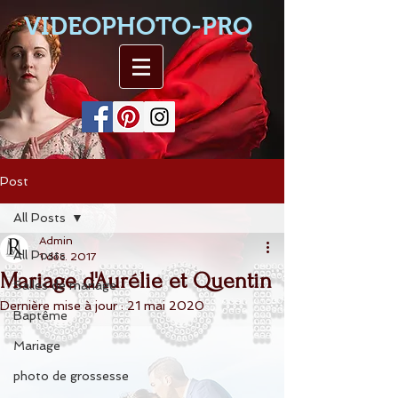
VIDEOPHOTO-PRO
Post
All Posts
Admin
All Posts
1 déc. 2017
Mariage d'Aurélie et Quentin
Salles de mariage
Dernière mise à jour :
21 mai 2020
Baptême
Mariage
photo de grossesse