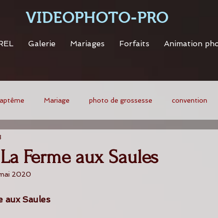
VIDEOPHOTO-PRO
REL
Galerie
Mariages
Forfaits
Animation ph
aptême
Mariage
photo de grossesse
convention
8
 La Ferme aux Saules
 mai 2020
e aux Saules