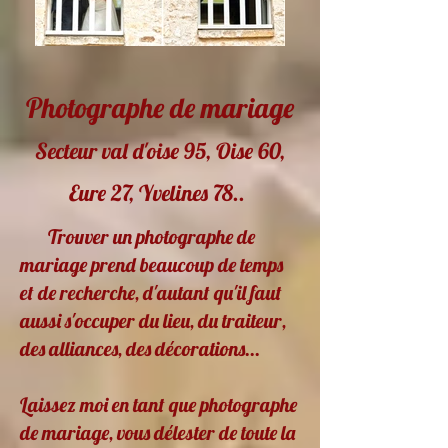
Photographe de mariage
Secteur val d'oise 95, Oise 60,
Eure 27, Yvelines 78..
Trouver un photographe de
mariage prend beaucoup de temps
et de recherche, d'autant qu'il faut
aussi s'occuper du lieu, du traiteur,
des alliances, des décorations...
Laissez moi en tant que photographe
de mariage, vous délester de toute la