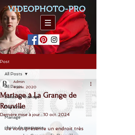
VIDEOPHOTO-PRO
Post
All Posts
Admin
All Posts
4 janv. 2020
Mariage à La Grange de
Salles de mariage
Rouville
Baptême
Dernière mise à jour :
10 oct. 2024
Mariage
photo de grossesse
Je vous présente un endroit très 