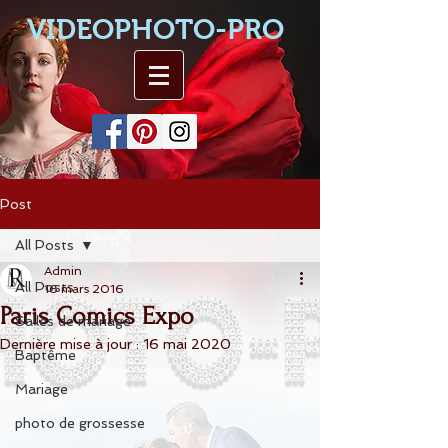
VIDEOPHOTO-PRO
Post
All Posts
Admin
All Posts
16 mars 2016
Paris Comics Expo
Salles de mariage
Dernière mise à jour :
16 mai 2020
Baptême
Mariage
photo de grossesse