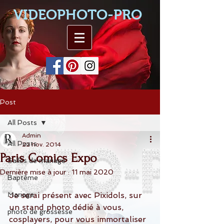
VIDEOPHOTO-PRO
Post
All Posts
Admin
All Posts
22 nov. 2014
Paris Comics Expo
Salles de mariage
Dernière mise à jour :
11 mai 2020
Baptême
Mariage
Je serai présent avec Pixidols, sur 
un stand photo dédié à vous, 
photo de grossesse
cosplayers, pour vous immortaliser 