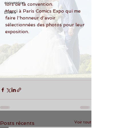
convention
lors de la convention.
Merci à Paris Comics Expo qui me 
Divers
faire l'honneur d'avoir 
sélectionnées des photos pour leur 
exposition.
Voir tout
Posts récents