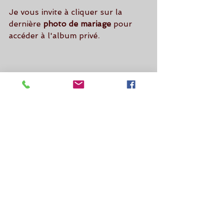
Je vous invite à cliquer sur la 
dernière 
photo de mariage 
pour 
accéder à l'album privé.
Par le 
photographe mariage
, 
Renaud Mentrel.
Videophoto-pro.com
Mariage