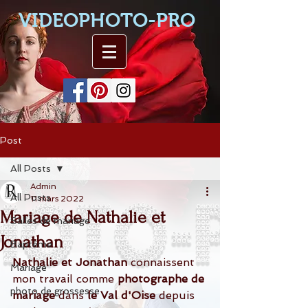
VIDEOPHOTO-PRO
Post
All Posts
Admin
All Posts
11 mars 2022
Mariage de Nathalie et
Salles de mariage
Jonathan
Baptême
Nathalie et Jonathan 
connaissent 
Mariage
mon travail comme 
photographe de 
photo de grossesse
mariage 
dans
 le Val d'Oise 
depuis 