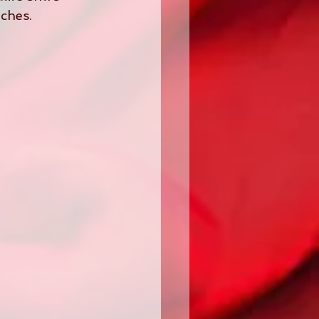
oches.