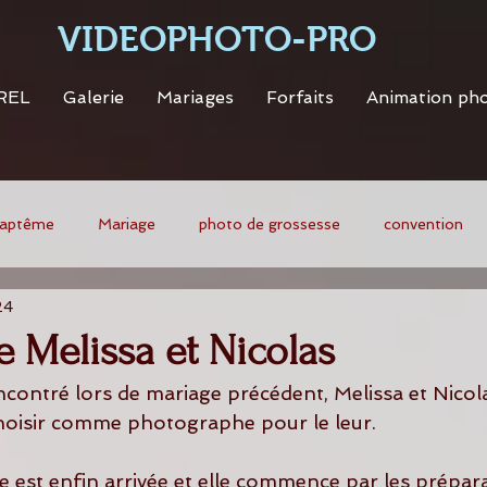
VIDEOPHOTO-PRO
REL
Galerie
Mariages
Forfaits
Animation ph
aptême
Mariage
photo de grossesse
convention
24
 Melissa et Nicolas
hoisir comme photographe pour le leur.