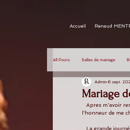
Accueil
Renaud MENT
All Posts
Salles de mariage
B
Admin
6 sept. 20
Mariage de
   Apres m'avoir rencontré lors de mariage précédent, Melissa et Nicolas m'ont fait 
l'honneur de me c
   La grande journée est enfin arrivée et elle commence par les préparatifs entre 