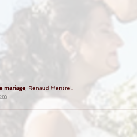
e mariage
, Renaud Mentrel.
com