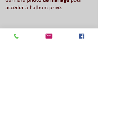
dernière 
photo de mariage 
pour 
accéder à l'album privé.
Par le 
photographe mariage
, 
Renaud Mentrel.
Videophoto-pro.com
Mariage