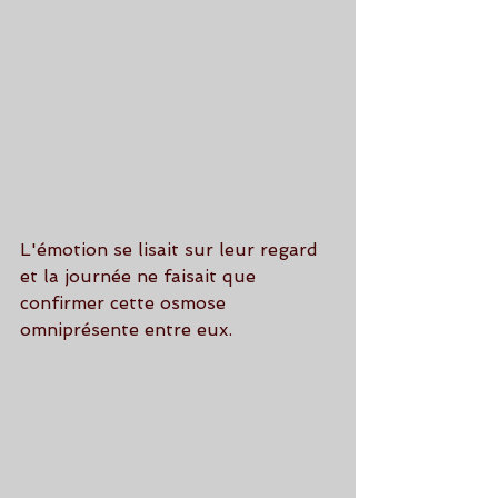
L'émotion se lisait sur leur regard 
et la journée ne faisait que 
confirmer cette osmose 
omniprésente entre eux.