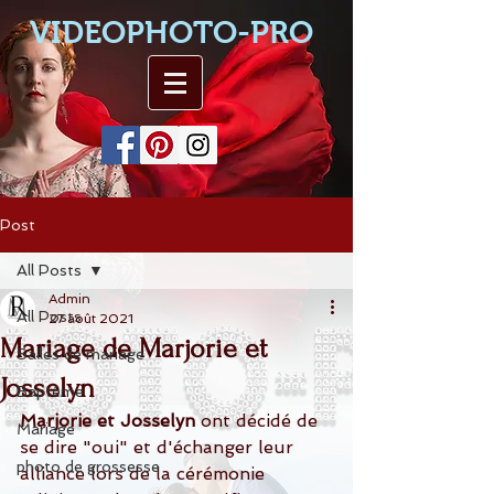
VIDEOPHOTO-PRO
Post
All Posts
Admin
All Posts
27 août 2021
Mariage de Marjorie et
Salles de mariage
Josselyn
Baptême
Marjorie et Josselyn
 ont décidé de 
Mariage
se dire "oui" et d'échanger leur 
photo de grossesse
alliance lors de la cérémonie 