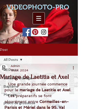
VIDEOPHOTO-PRO
Post
All Posts
Admin
All Posts
18 juil. 2024
Mariage de Laetitia et Axel
Salles de mariage
   Une grande journée commence 
Baptême
pour le 
mariage de Laetitia et Axel
.
Mariage
   Les préparatifs se font 
séparément entre 
Cormeilles-en-
photo de grossesse
Parisis et Mériel dans le 95, Val 