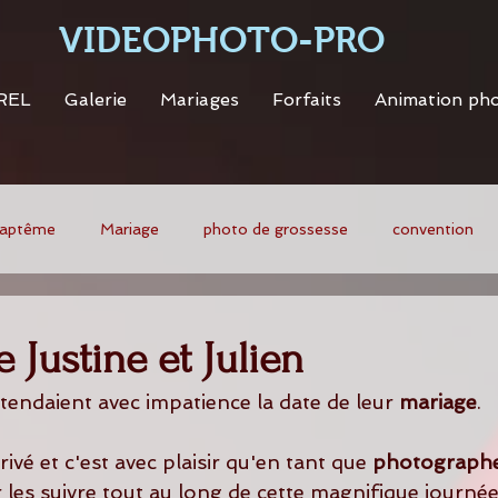
VIDEOPHOTO-PRO
REL
Galerie
Mariages
Forfaits
Animation ph
aptême
Mariage
photo de grossesse
convention
 Justine et Julien
ttendaient avec impatience la date de leur 
mariage
.
rivé et c'est avec plaisir qu'en tant que 
photographe
ur les suivre tout au long de cette magnifique journée