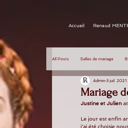
Accueil
Renaud MENT
All Posts
Salles de mariage
B
Admin
3 juil. 2021
Mariage de
Justine et Julien
 a
Le jour est enfin ar
j'ai été choisie po