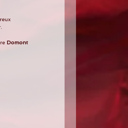
reux 
.
re 
Domont