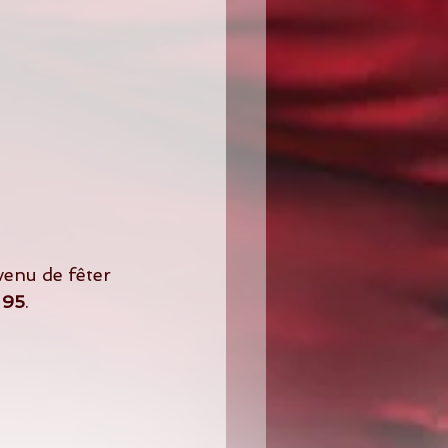
venu de fêter 
 95
.