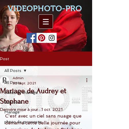
VIDEOPHOTO-PRO
Post
All Posts
Admin
All Posts
30 sept. 2021
Mariage de Audrey et
Salles de mariage
Stephane
Baptême
Dernière mise à jour :
1 oct. 2021
Mariage
C'est avec un ciel sans nuage que 
photo de grossesse
démarre cette belle journée pour 