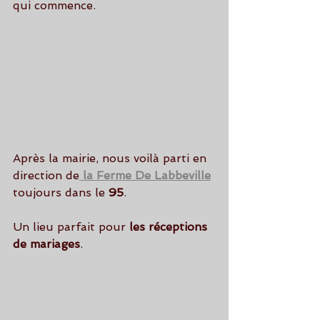
qui commence.
Après la mairie, nous voilà parti en 
direction de
la Ferme De Labbeville
toujours dans le 
95
.
Un lieu parfait pour
 les réceptions 
de mariages
.