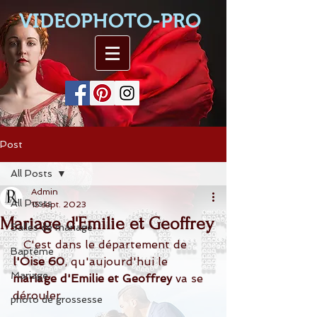
VIDEOPHOTO-PRO
Post
All Posts
Admin
All Posts
15 sept. 2023
Mariage d'Emilie et Geoffrey
Salles de mariage
   C'est dans le département de 
Baptême
l'Oise 60
, qu'aujourd'hui le 
Mariage
mariage d'Emilie et Geoffrey
 va se 
dérouler.
photo de grossesse