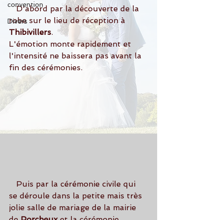
convention
   D'abord par la découverte de la 
robe sur le lieu de réception à 
Divers
Thibivillers
.
L'émotion monte rapidement et 
l'intensité ne baissera pas avant la 
fin des cérémonies.
   Puis par la cérémonie civile qui 
se déroule dans la petite mais très 
jolie salle de mariage de la mairie 
de
 Porcheux
 et la cérémonie 