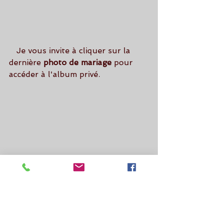
   Je vous invite à cliquer sur la 
dernière 
photo de mariage 
pour 
accéder à l'album privé.
Par le 
photographe mariage
, 
Renaud Mentrel.
Videophoto-pro.com