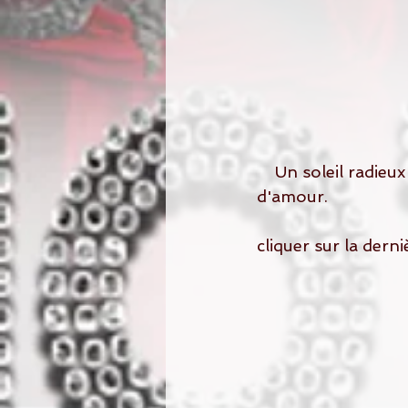
    Un soleil radieux et des rayons  pleins les yeux . Envolez vous sur leur petite ile 
d'amour.
cliquer sur la dern