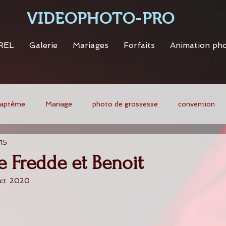
VIDEOPHOTO-PRO
REL
Galerie
Mariages
Forfaits
Animation ph
aptême
Mariage
photo de grossesse
convention
015
e Fredde et Benoit
ct. 2020