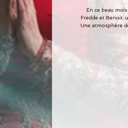
    En ce beau mois de septembre voici un mariage heureux de deux âmes  soeurs,  
Fredde et Benoit, un
Une atmosphère de b