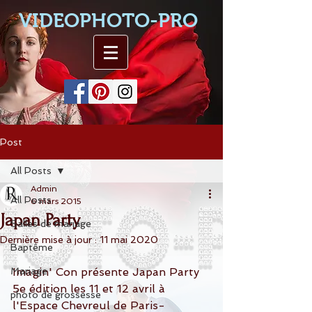
VIDEOPHOTO-PRO
Post
All Posts
Admin
All Posts
6 mars 2015
Japan Party
Salles de mariage
Dernière mise à jour :
11 mai 2020
Baptême
Mariage
Imagin' Con présente Japan Party 
5e édition les 11 et 12 avril à 
photo de grossesse
l'Espace Chevreul de Paris-