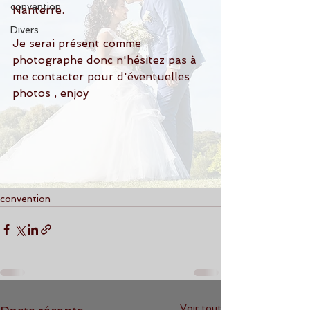
convention
Nanterre.
Divers
Je serai présent comme 
photographe donc n'hésitez pas à 
me contacter pour d'éventuelles 
photos , enjoy
convention
Voir tout