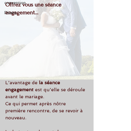
convention
Of
frez vou
s 
une 
séance 
engagement...
Divers
L'avantage de 
la séance 
engagement
 est qu'elle se déroule 
avant le mariage.
Ce qui permet après nôtre 
première rencontre, de se revoir à 
nouveau.