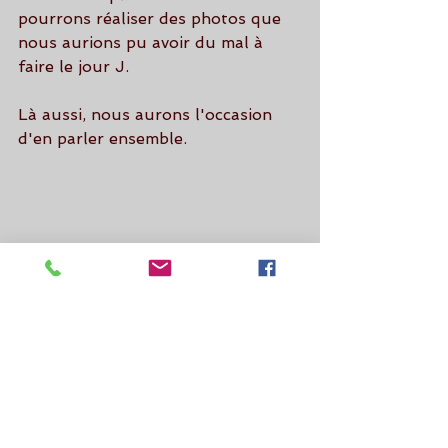
pourrons réaliser des photos que 
nous aurions pu avoir du mal à 
faire le jour J.
Là aussi, nous aurons l'occasion 
d'en parler ensemble.
Je suis à vôtre disposition pour 
toutes questions et informations.
Je vous répondrais avec plaisir.   