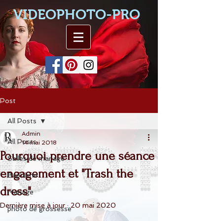
VIDEOPHOTO-PRO
Post
All Posts
Admin
All Posts
14 mai 2018
Pourquoi prendre une séance
Salles de mariage
engagement et "Trash the
Baptême
dress"
Mariage
Dernière mise à jour :
20 mai 2020
photo de grossesse