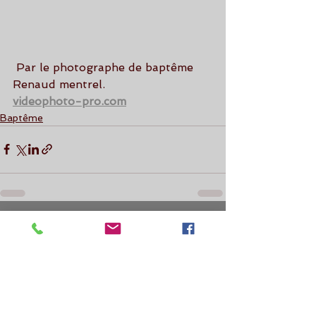
 Par le photographe de baptême 
Renaud mentrel.
videophoto-pro.com
Baptême
Voir tout
Posts récents