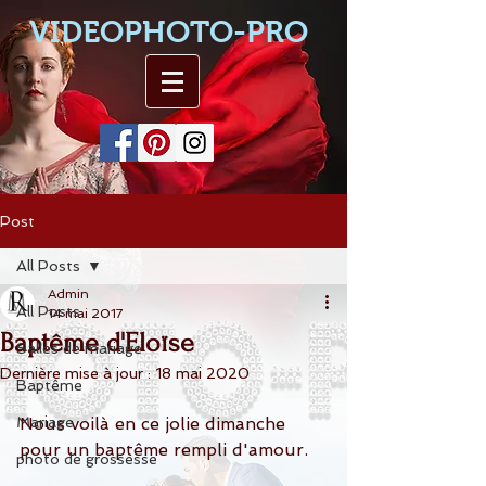
VIDEOPHOTO-PRO
Post
All Posts
Admin
All Posts
14 mai 2017
Baptême d'Eloïse
Salles de mariage
Dernière mise à jour :
18 mai 2020
Baptême
Mariage
Nous voilà en ce jolie dimanche 
pour un baptême rempli d'amour.
photo de grossesse