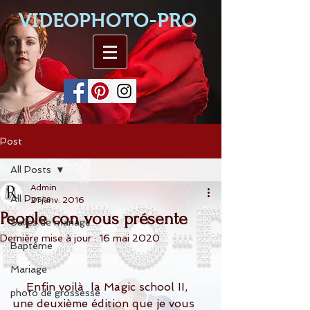
VIDEOPHOTO-PRO
Post
All Posts
Admin
All Posts
21 janv. 2016
People con vous présente
Salles de mariage
Dernière mise à jour :
16 mai 2020
Baptême
Mariage
    Enfin voilà  la Magic school II, 
photo de grossesse
une deuxième édition que je vous 