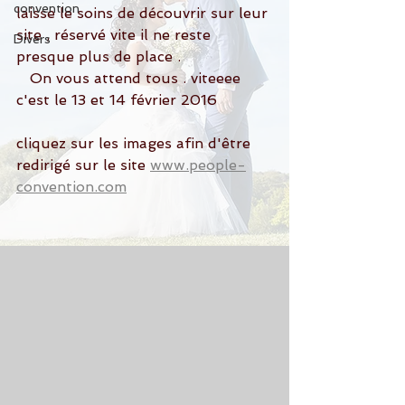
convention
laisse le soins de découvrir sur leur 
site , réservé vite il ne reste 
Divers
presque plus de place .
   On vous attend tous . viteeee  
c'est le 13 et 14 février 2016
cliquez sur les images afin d'être 
redirigé sur le site 
www.people-
convention.com